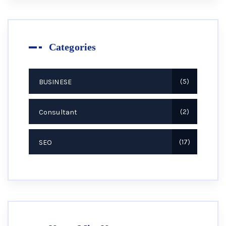
Categories
BUSINESE
5
Consultant
2
SEO
17