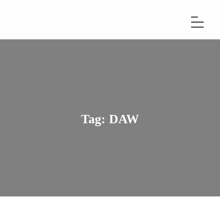
Tag:
DAW