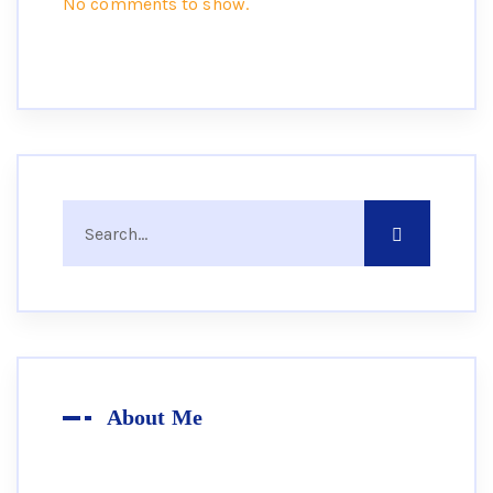
No comments to show.
About Me