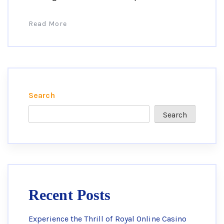
Read More
Search
Search
Recent Posts
Experience the Thrill of Royal Online Casino