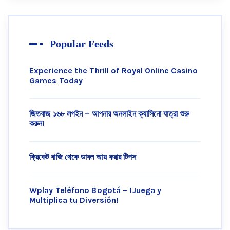
Popular Feeds
Experience the Thrill of Royal Online Casino
Games Today
জিতবাজ ১৬৮ লগইন – আপনার অনলাইন ক্যাসিনো যাত্রা শুরু
করুন!
ক্রিকেট বাজি থেকে ডাবল আয় করার টিপস
Wplay Teléfono Bogotá – ¡Juega y
Multiplica tu Diversión!