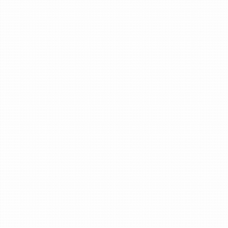
Tag:
desgin