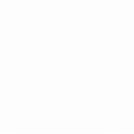
BUSINESE
SEARCH ENGINE OPTIMIZATION