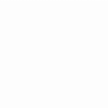
Categories
BUSINESE
5
Consultant
2
SEO
17
Never Miss News