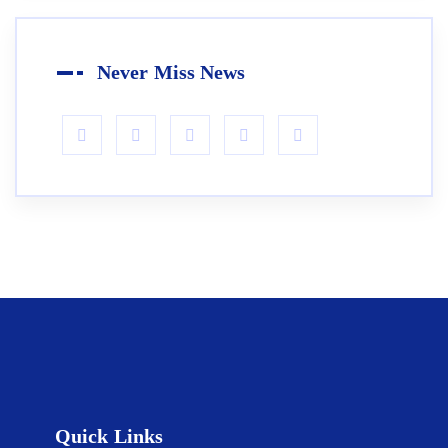
Never Miss News
Quick Links