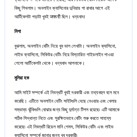
কিছু শিখলাম। অনলাইন ক্যাসিনোর দুনিয়ায় পা রাখার আগে এই
আর্টিকেলটা পড়াটা খুবই जरूरी ছিল। ধন্যবাদ!
নিশা
বুঝলাম, অনলাইন বেটিং নিয়ে খুব ভাল লেখাটা। অনলাইন ক্যাসিনো,
লাইভ ক্যাসিনো, সিকিউর বেটিং নিয়ে বিস্তারিত গাইডলাইন পাওয়া
গেলো আর্টিকেলটা থেকে। ধন্যবাদ আপনাকে।
মুনিয়া হক
আমি সাইট সম্পর্কে এই নিবন্ধটি খুবই দরকারী এবং তথ্যবহুল বলে মনে
করেছি। এটিতে অনলাইন বেটিং সাইটগুলি বেছে নেওয়ার এবং খেলার
সম্ভাব্য ঝুঁকিগুলি বোঝার জন্য কিছু দুর্দান্ত টিপস রয়েছে৷ এটি আমাকে
সঠিক সিদ্ধান্ত নিতে এবং সুরক্ষিতভাবে বেটিং শুরু করতে সাহায্য
করেছে৷ এই নিবন্ধটি রিয়েল মানি গেমস, সিকিউর বেটিং এবং লাইভ
ক্যাসিনো সম্পর্কে জানার জন্য খুব দরকারী৷