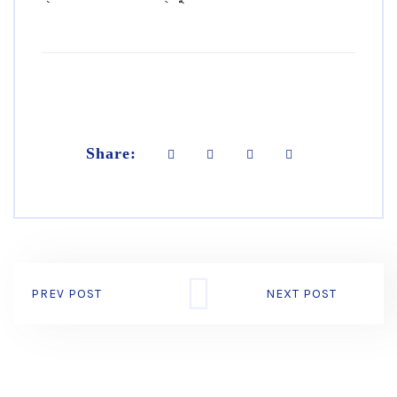
Share:
PREV POST
NEXT POST