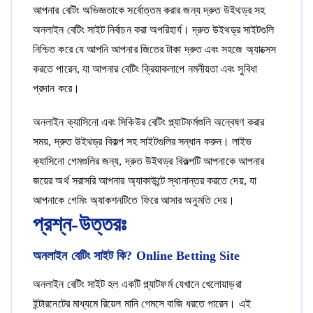
আপনার বেটিং অভিজ্ঞতাকে সর্বোত্তম করার জন্য দ্রুত উইথড্র সহ
অনলাইন বেটিং সাইট নির্বাচন করা অপরিহার্য। দ্রুত উইথড্র সাইটগুলি
নিশ্চিত করে যে আপনি আপনার জিতের টাকা দ্রুত এবং সহজে অ্যাক্সেস
করতে পারেন, যা আপনার বেটিং ক্রিয়াকলাপে নমনীয়তা এবং সুবিধা
প্রদান করে।
অনলাইন ক্যাসিনো এবং সিকিউর বেটিং প্ল্যাটফর্মগুলি অন্বেষণ করার
সময়, দ্রুত উইথড্র বিকল্প সহ সাইটগুলির সন্ধান করুন। লাইভ
ক্যাসিনো গেমগুলির জন্য, দ্রুত উইথড্র বিকল্পটি আপনাকে আপনার
জয়ের অর্থ সরাসরি আপনার অ্যাকাউন্টে স্থানান্তর করতে দেয়, যা
আপনাকে গেমিং অ্যাকশনটিতে ফিরে আসার অনুমতি দেয়।
প্রশ্ন-উত্তরঃ
অনলাইন বেটিং সাইট কি? Online Betting Site
অনলাইন বেটিং সাইট হল একটি প্ল্যাটফর্ম যেখানে খেলোয়াড়রা
ইন্টারনেটের মাধ্যমে রিয়েল মানি গেমসে বাজি ধরতে পারেন। এই