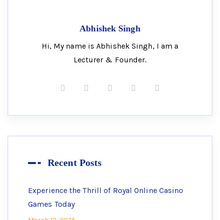
Abhishek Singh
Hi, My name is Abhishek Singh, I am a
Lecturer & Founder.
Recent Posts
Experience the Thrill of Royal Online Casino
Games Today