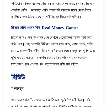
সাইটগুলি বিভিন্ন ধরনের গেম অফার করে, যেমন স্লট, টেবিল গেম এবং
স্পোর্টস বেটিং। অনলাইন বেটিং সাইটগুলি ভারতের মতো দেশগুলিতে
জনপ্রিয় হয়ে উঠছে, যেখানে শারীরিক ক্যাসিনোগুলি অবৈধ।
রিয়েল মানি গেমস কি? Real Money Games
রিয়েল মানি গেমস হল এমন গেম যেখানে খেলোয়াড়রা আসল অর্থ দিয়ে
বাজি ধরে। এই গেমগুলি বিভিন্ন ধরনের হতে পারে, যেমন স্লট, টেবিল
গেম এবং স্পোর্টস বেটিং। রিয়েল মানি গেমস খেলার সম্ভাব্য সুবিধা এবং
ঝুঁকি উভয়ই রয়েছে। খেলোয়াড়দের খেলার আগে এই গেমগুলিকে
সম্পূর্ণরূপে বুঝে নেওয়া এবং সচেতনভাবে বাজি ধরা উচিত।
রিভিউ
* আদিত্য
অনলাইন বেটিং নিয়ে আজকের আর্টিকেলটা খুবই উপকারী ছিল। লাইভ
ক্যাসিনো সম্পর্কে জানতে পেরেছি, আর সিকিউর বেটিং নিয়েও অনেক