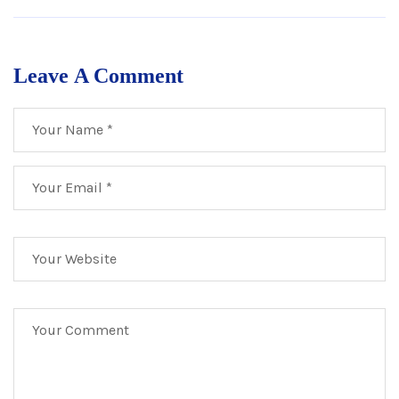
Leave A Comment