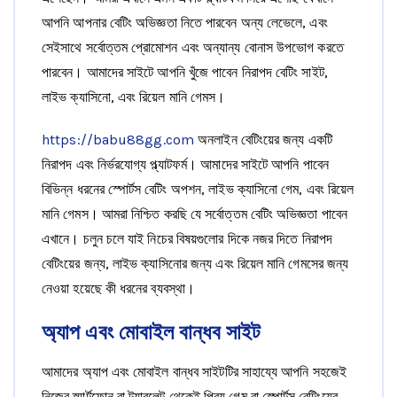
আপনি আপনার বেটিং অভিজ্ঞতা নিতে পারবেন অন্য লেভেলে, এবং
সেইসাথে সর্বোত্তম প্রোমোশন এবং অন্যান্য বোনাস উপভোগ করতে
পারবেন। আমাদের সাইটে আপনি খুঁজে পাবেন নিরাপদ বেটিং সাইট,
লাইভ ক্যাসিনো, এবং রিয়েল মানি গেমস।
https://babu88gg.com
অনলাইন বেটিংয়ের জন্য একটি
নিরাপদ এবং নির্ভরযোগ্য প্ল্যাটফর্ম। আমাদের সাইটে আপনি পাবেন
বিভিন্ন ধরনের স্পোর্টস বেটিং অপশন, লাইভ ক্যাসিনো গেম, এবং রিয়েল
মানি গেমস। আমরা নিশ্চিত করছি যে সর্বোত্তম বেটিং অভিজ্ঞতা পাবেন
এখানে। চলুন চলে যাই নিচের বিষয়গুলোর দিকে নজর দিতে নিরাপদ
বেটিংয়ের জন্য, লাইভ ক্যাসিনোর জন্য এবং রিয়েল মানি গেমসের জন্য
নেওয়া হয়েছে কী ধরনের ব্যবস্থা।
অ্যাপ এবং মোবাইল বান্ধব সাইট
আমাদের অ্যাপ এবং মোবাইল বান্ধব সাইটটির সাহায্যে আপনি সহজেই
নিজের স্মার্টফোন বা ট্যাবলেট থেকেই প্রিয় গেম বা স্পোর্টস বেটিংয়ের