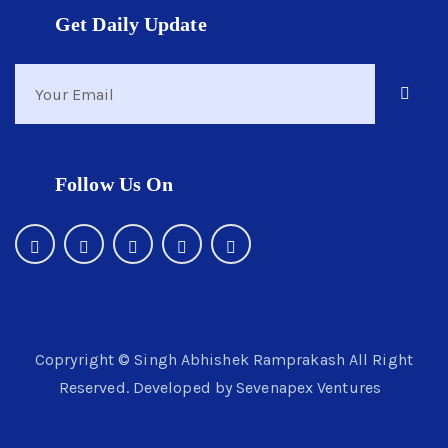
Get Daily Update
Follow Us On
Copryright © Singh Abhishek Ramprakash All Right
Reserved. Developed by Sevenapex Ventures