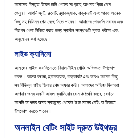
আমাদের বিস্তৃত রিয়েল মানি গেমের সংগ্রহে আপনার প্রিয় গেম
খেলুন। আপনি স্লট, রুলেট, ব্ল্যাকজ্যাক, বাক্কারাট এবং আরও অনেক
কিছু সহ বিভিন্ন গেম বেছে নিতে পারেন। আমাদের গেমগুলি ন্যায্য এবং
নিরাপদ খেলা নিশ্চিত করার জন্য স্বাধীন সংস্থাগুলি দ্বারা পরীক্ষা এবং
অনুমোদন করা হয়েছে।
লাইভ ক্যাসিনো
আমাদের লাইভ ক্যাসিনোতে রিয়াল-টাইম গেমিং অভিজ্ঞতা উপভোগ
করুন। আমরা রুলেট, ব্ল্যাকজ্যাক, বাক্কারাট এবং আরও অনেক কিছু
সহ বিভিন্ন লাইভ ডিলার গেম অফার করি। আমাদের অভিজ্ঞ ডিলাররা
আপনার জন্য একটি আসল ক্যাসিনোর রোমাঞ্চ তৈরি করবে, যেখানে
আপনি আপনার বাসার স্বাচ্ছন্দ্য থেকেই উচ্চ মানের বেটিং অভিজ্ঞতা
উপভোগ করতে পারেন।
অনলাইন বেটিং সাইট দ্রুত উইথড্র