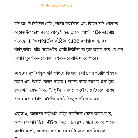
★ দ্রুত উইথড্র
যদি আপনি সিকিউর বেটিং, লাইভ ক্যাসিনো এবং রিয়েল মানি গেমসের
রোমাঞ্চ উপভোগ করতে আগ্রহী হন, তাহলে আপনি সঠিক জায়গায়
এসেছেন। અનલાઈન બેટિંગ સાઇટ আপনাকে বিশ্বের
শীর্ষস্থানীয় বেটিং সাইটগুলির একটি নির্বাচিত সংগ্রহ অফার করে, যেখানে
আপনি সুরক্ষিতভাবে এবং নিশ্চিতভাবে বাজি ধরতে পারেন।
আমাদের সুপারিশকৃত সাইটগুলিতে বিস্তৃত বাজার, প্রতিযোগিতামূলক
অডস এবং উত্সাহী বোনাস রয়েছে। তাদের কাছে সবচেয়ে জনপ্রিয়
খেলাগুলি, যেমন ক্রিকেট, ফুটবল এবং ঘোড়দৌড়, সেইসাথে বিশেষ
বাজার এবং প্রোপ বেটগুলির একটি বিস্তৃত পরিসর রয়েছে।
এছাড়াও, আমাদের সাইটগুলি লাইভ ক্যাসিনো গেমস অফার করে,
যেখানে আপনি রিয়েল-টাইমে বাস্তব ডিলারদের সাথে খেলতে পারেন।
আপনি রুলেট, ব্ল্যাকজ্যাক এবং বাকারাটের মতো ক্লাসিক সহ